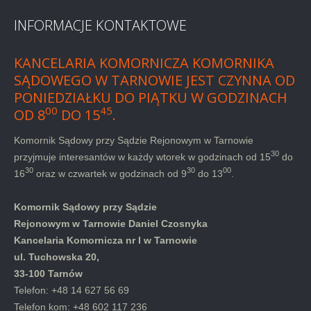
INFORMACJE KONTAKTOWE
KANCELARIA KOMORNICZA KOMORNIKA
SĄDOWEGO W TARNOWIE JEST CZYNNA OD
PONIEDZIAŁKU DO PIĄTKU W GODZINACH
00
45
OD 8
DO 15
.
Komornik Sądowy przy Sądzie Rejonowym w Tarnowie
30
przyjmuje interesantów w każdy wtorek w godzinach od 15
do
30
30
00
16
oraz w czwartek w godzinach od 9
do 13
.
Komornik Sądowy przy Sądzie
Rejonowym w Tarnowie Daniel Czosnyka
Kancelaria Komornicza nr I w Tarnowie
ul. Tuchowska 20,
33-100 Tarnów
Telefon: +48 14 627 56 69
Telefon kom: +48 602 117 236